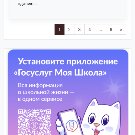
зданию
…
1
2
3
4
…
6
»