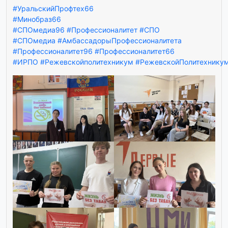
#УральскийПрофтех66
#Минобраз66
#СПОмедиа96
#Профессионалитет
#СПО
#СПОмедиа
#АмбассадорыПрофессионалитета
#Профессионалитет96
#Профессионалитет66
#ИРПО
#Режевскойполитехникум
#РежевскойПолитехнику