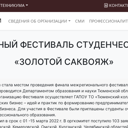
 ТЕХНИКУМА
КОНТАКТ
М
СВЕДЕНИЯ ОБ ОРГАНИЗАЦИИ
СМИ
ПРОФЕССИОНАЛИТ
НЫЙ ФЕСТИВАЛЬ СТУДЕНЧЕС
«ЗОЛОТОЙ САКВОЯЖ»
аз стала местом проведения финала межрегионального фестивал
 проводится Департаментом образования и науки Тюменской обл
ганизацию Фестиваля осуществляет ГАПОУ ТО «Тюменский колл
ских бизнес – идей и практик по формированию предпринимате
 бизнеса. Для участия в Фестивале были приглашены студенты
ессионального образования.
 в срок с 01 -15 марта 2022 г. В оргкомитет поступило 103 зая
ской, Кемеровской, Омской, Курганской, Челябинской областей