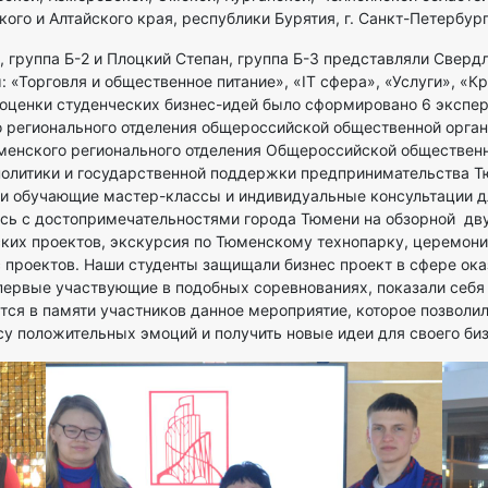
го и Алтайского края, республики Бурятия, г. Санкт-Петербург
 группа Б-2 и Плоцкий Степан, группа Б-3 представляли Сверд
 «Торговля и общественное питание», «IT сфера», «Услуги», «К
оценки студенческих бизнес-идей было сформировано 6 экспер
 регионального отделения общероссийской общественной орган
нского регионального отделения Общероссийской общественн
олитики и государственной поддержки предпринимательства Т
и обучающие мастер-классы и индивидуальные консультации дл
сь с достопримечательностями города Тюмени на обзорной дв
ских проектов, экскурсия по Тюменскому технопарку, церемони
проектов. Наши студенты защищали бизнес проект в сфере оказ
первые участвующие в подобных соревнованиях, показали себя 
ется в памяти участников данное мероприятие, которое позволи
су положительных эмоций и получить новые идеи для своего биз