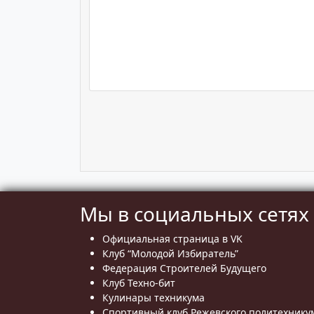
Мы в социальных сетях
Официальная страница в VK
Клуб “Молодой Избиратель”
Федерация Строителей Будущего
Клуб Техно-бит
Кулинары техникума
Спортивный клуб Режевского политехнику