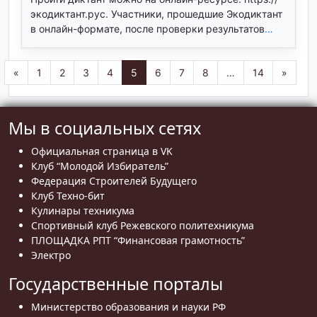
экодиктант.рус. Участники, прошедшие Экодиктант
в онлайн-формате, после проверки результатов
…
«
1
2
3
4
5
6
7
8
…
14
»
Мы в социальных сетях
Официальная страница в VK
Клуб “Молодой Избиратель”
Федерация Строителей Будущего
Клуб Техно-бит
Кулинары техникума
Спортивный клуб Режевского политехникума
ПЛОЩАДКА РПТ “Финансовая грамотность”
Электро
Государственные порталы
Министерство образования и науки РФ