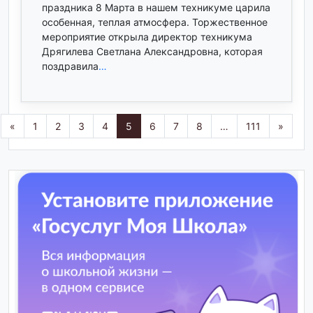
праздника 8 Марта в нашем техникуме царила
особенная, теплая атмосфера. Торжественное
мероприятие открыла директор техникума
Дрягилева Светлана Александровна, которая
поздравила
…
«
1
2
3
4
5
6
7
8
…
111
»