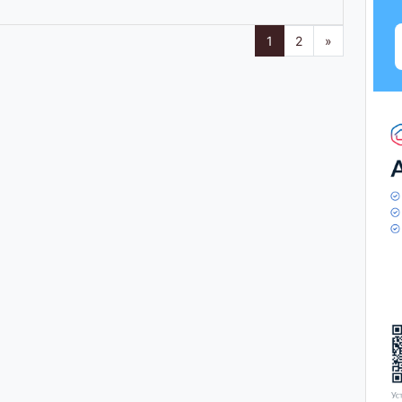
1
2
»