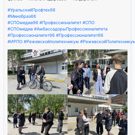
#УральскийПрофтех66
#Минобраз66
#СПОмедиа96
#Профессионалитет
#СПО
#СПОмедиа
#АмбассадорыПрофессионалитета
#Профессионалитет96
#Профессионалитет66
#ИРПО
#Режевскойполитехникум
#РежевскойПолитехнику