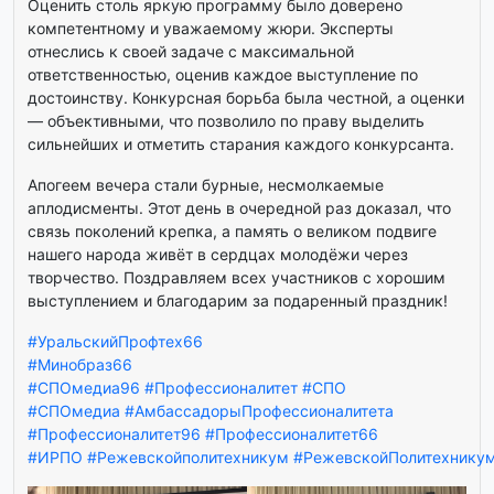
Оценить столь яркую программу было доверено
компетентному и уважаемому жюри. Эксперты
отнеслись к своей задаче с максимальной
ответственностью, оценив каждое выступление по
достоинству. Конкурсная борьба была честной, а оценки
— объективными, что позволило по праву выделить
сильнейших и отметить старания каждого конкурсанта.
Апогеем вечера стали бурные, несмолкаемые
аплодисменты. Этот день в очередной раз доказал, что
связь поколений крепка, а память о великом подвиге
нашего народа живёт в сердцах молодёжи через
творчество. Поздравляем всех участников с хорошим
выступлением и благодарим за подаренный праздник!
#УральскийПрофтех66
#Минобраз66
#СПОмедиа96
#Профессионалитет
#СПО
#СПОмедиа
#АмбассадорыПрофессионалитета
#Профессионалитет96
#Профессионалитет66
#ИРПО
#Режевскойполитехникум
#РежевскойПолитехнику