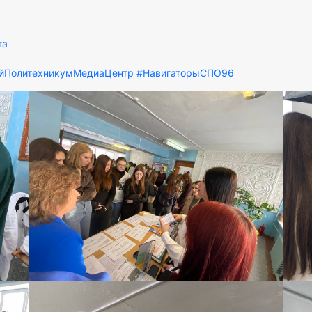
та
йПолитехникумМедиаЦентр
#НавигаторыСПО96