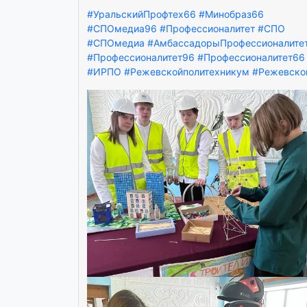
#УральскийПрофтех66
#Минобраз66
#СПОмедиа96
#Профессионалитет
#СПО
#СПОмедиа
#АмбассадорыПрофессионалите
#Профессионалитет96
#Профессионалитет66
#ИРПО
#Режевскойполитехникум
#Режевско