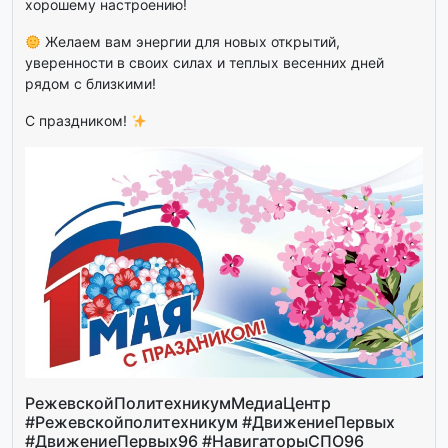
хорошему настроению!
Желаем вам энергии для новых открытий,
уверенности в своих силах и теплых весенних дней
рядом с близкими!
С праздником!
РежевскойПолитехникумМедиаЦентр
#Режевскойполитехникум #ДвижениеПервых
#ДвижениеПервых96 #НавигаторыСПО96