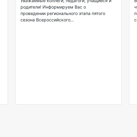
Уважаемые коллеги, педагоги, учащиеся и
В
родители! Информируем Вас о
ч
проведении регионального этапа пятого
п
сезона Всероссийского...
с