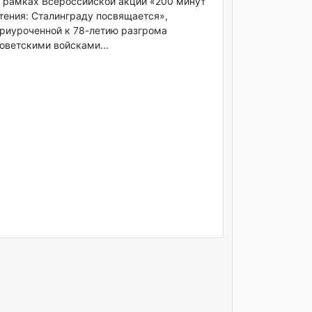
 рамках Всероссийской акции «200 минут
тения: Сталинграду посвящается»,
риуроченной к 78-летию разгрома
оветскими войсками...