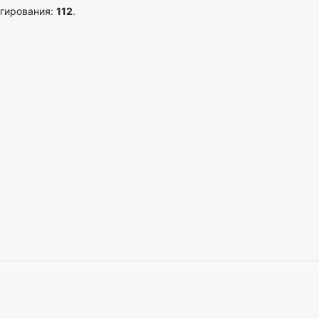
агирования:
112
.