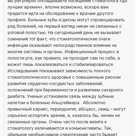
вы регулярно откладываете посещение стоматолога «до
лучших времен», вполне возможно, вскоре вам
придется идти на обследование к врачам другого
профиля. Больные зубы и десны могут спровоцировать
ряд болезней, на первый взгляд никак не связанных с
ротовой полостью. На сегодняшний день не вызывает
сомнений тот факт, что стоматологические очаги
инфекции оказывают непосредственное влияние на
многие системы и органы. Инфекционный процесс в
полости рта, как правило, не проходит сам по себе, а
может лишь локализоваться и стабилизироваться.
Исследования показывают зависимость плохого
стоматологического здоровье с повышенным риском
развития сердечно-сосудистых заболеваний,
осложнений при беременности и развитием сахарного
диабета. Ученые установили связь между зубным
налетом и болезнью Альцгеймера. Абсолютно
привычный кариес, периодонтит, абсцесс, свищ – могут
серьезно испортить зрение, а, казалось бы, ничем не
связанные органы. Очень часто после визита к
стоматологу излечиваются и конъюнктивиты. Так,
обильное необъяснимое слезотечение часто бывает