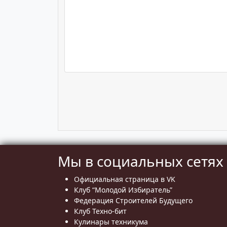
Мы в социальных сетях
Официальная страница в VK
Клуб “Молодой Избиратель”
Федерация Строителей Будущего
Клуб Техно-бит
Кулинары техникума