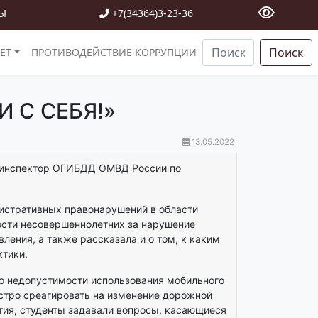
Ы
+7(34364)3-23-36
Поиск
ЕТ
ПРОТИВОДЕЙСТВИЕ КОРРУПЦИИ
 С СЕБЯ!»
13.05.2022
ла инспектор ОГИБДД ОМВД России по
истративных правонарушений в области
ости несовершеннолетних за нарушение
ения, а также рассказала и о том, к каким
тики.
о недопустимости использования мобильного
стро среагировать на изменение дорожной
тия, студенты задавали вопросы, касающиеся