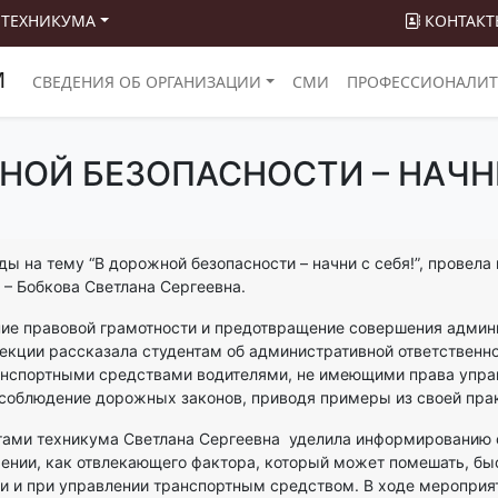
 ТЕХНИКУМА
КОНТАКТ
М
СВЕДЕНИЯ ОБ ОРГАНИЗАЦИИ
СМИ
ПРОФЕССИОНАЛИТ
НОЙ БЕЗОПАСНОСТИ – НАЧНИ
еды на тему “В дорожной безопасности – начни с себя!”, прове
– Бобкова Светлана Сергеевна.
ие правовой грамотности и предотвращение совершения админ
екции рассказала студентам об административной ответственн
нспортными средствами водителями, не имеющими права управл
соблюдение дорожных законов, приводя примеры из своей прак
тами техникума Светлана Сергеевна уделила информированию 
ении, как отвлекающего фактора, который может помешать, бы
ги и при управлении транспортным средством. В ходе мероприя