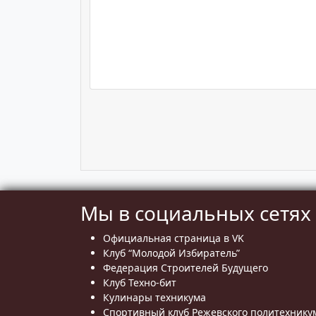
Мы в социальных сетях
Официальная страница в VK
Клуб “Молодой Избиратель”
Федерация Строителей Будущего
Клуб Техно-бит
Кулинары техникума
Спортивный клуб Режевского политехнику