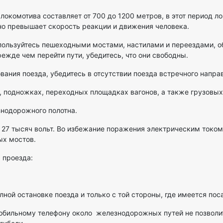
окомотива составляет от 700 до 1200 метров, в этот период ло
ьно превышает скорость реакции и движения человека.
ользуйтесь пешеходными мостами, настилами и переездами, об
жде чем перейти пути, убедитесь, что они свободны.
ания поезда, убедитесь в отсутствии поезда встречного напра
, подножках, переходных площадках вагонов, а также грузовых
знодорожного полотна.
 27 тысяч вольт. Во избежание поражения электрическим током
х мостов.
 проезда:
полной остановке поезда и только с той стороны, где имеется по
мобильному телефону около железнодорожных путей не позвол