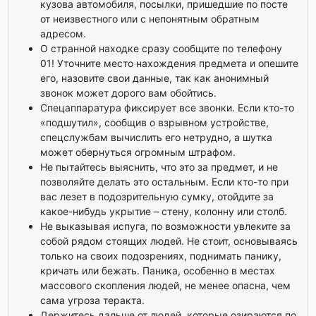
кузова автомобиля, посылки, пришедшие по посте
от неизвестного или с непонятным обратным
адресом.
О странной находке сразу сообщите по телефону
01! Уточните место нахождения предмета и опешите
его, назовите свои данные, так как анонимный
звонок может дорого вам обойтись.
Спецаппаратура фиксирует все звонки. Если кто-то
«подшутил», сообщив о взрывном устройстве,
спецслужбам вычислить его нетрудно, а шутка
может обернуться огромным штрафом.
Не пытайтесь выяснить, что это за предмет, и не
позволяйте делать это остальным. Если кто-то при
вас лезет в подозрительную сумку, отойдите за
какое-нибудь укрытие – стену, колонну или столб.
Не выказывая испуга, по возможности увлеките за
собой рядом стоящих людей. Не стоит, основываясь
только на своих подозрениях, поднимать панику,
кричать или бежать. Паника, особенно в местах
массового скопления людей, не менее опасна, чем
сама угроза теракта.
Держитесь дальше от людей, которые озираются по