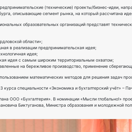
редпринимательские (технические) проекты/бизнес-идеи, напр
нбурга, описывающие сегмент рынка, на который рассчитана ид
иональных образовательных организаций представят техническ
рдловской области»;
ная в реализации предпринимательская идея;
хнологичная идея;
ская идея с самым широким территориальным охватом;
равленные на бережливое производство, применение сберегающ
использованием математических методов для решения задач про
 3 курса специальности «Экономика и бухгалтерский учёт» – Па
лана ООО «Бухгалтерия». В номинации «Мысли глобально!» прое
ановича Биктуганова, Министра образования и молодежной пол