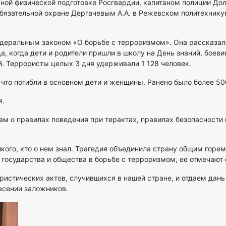
ой физической подготовке Росгвардии, капитаном полиции Долг
бязательной охране Дергачевым А.А. в Режевском политехнику
едеральным законом «О борьбе с терроризмом». Она рассказал
, когда дети и родители пришли в школу на День знаний, боеви
й. Террористы целых 3 дня удерживали 1 128 человек.
, что погибли в основном дети и женщины. Ранено было более 5
я.
м о правилах поведения при терактах, правилах безопасности 
кого, кто о нем знал. Трагедия объединила страну общим горем
государства и общества в борьбе с терроризмом, ее отмечают 
истических актов, случившихся в нашей стране, и отдаем дан
асении заложников.