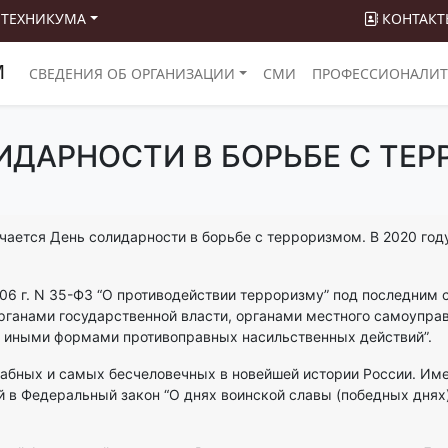
 ТЕХНИКУМА
КОНТАКТ
М
СВЕДЕНИЯ ОБ ОРГАНИЗАЦИИ
СМИ
ПРОФЕССИОНАЛИТ
ИДАРНОСТИ В БОРЬБЕ С ТЕ
ечается День солидарности в борьбе с терроризмом. В 2020 год
06 г. N 35-ФЗ “О противодействии терроризму” под последним 
органами государственной власти, органами местного самоупр
) иными формами противоправных насильственных действий”.
абных и самых бесчеловечных в новейшей истории России. Име
в Федеральный закон “О днях воинской славы (победных днях)