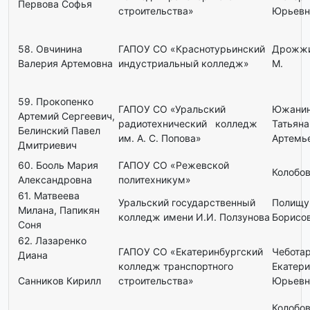
Первова Софья
строительства»
Юрьевн
58. Овчинина
ГАПОУ СО «Краснотурьинский
Дрожжи
Валерия Артемовна
индустриальный колледж»
М.
59. Прокопенко
ГАПОУ СО «Уральский
Южанин
Артемий Сергеевич,
радиотехнический колледж
Татьяна
Белинский Павел
им. А. С. Попова»
Артемь
Дмитриевич
60. Бооль Мария
ГАПОУ СО «Режевской
Колобов
Александровна
политехникум»
61. Матвеева
Уральский государственный
Полищу
Милана, Папикян
колледж имени И.И. Ползунова
Борисо
Соня
62. Лазаренко
ГАПОУ СО «Екатеринбургский
Чебота
Диана
колледж транспортного
Екатер
Санников Кирилл
строительства»
Юрьевн
Колобов