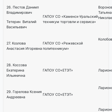
26. Пестов Даниил
Вороно
Владимирович
Татьяна
ГАПОУ СО «Каменск-Уральский
Никола
Тетерин Виталий
техникум торговли и сервиса»
Васильевич
Колобов
27. Козлова
ГАПОУ СО «Режевской
Анастасия Игоревна
политехникум»
28. Коссова
Екатерина
ГАПОУ СО«ЕТЭТ»
Ларионо
Ильинична
Ларионо
29. Горелова Ксения
ГАПОУ СО«ЕТЭТ»
Андреевна
Ларионо