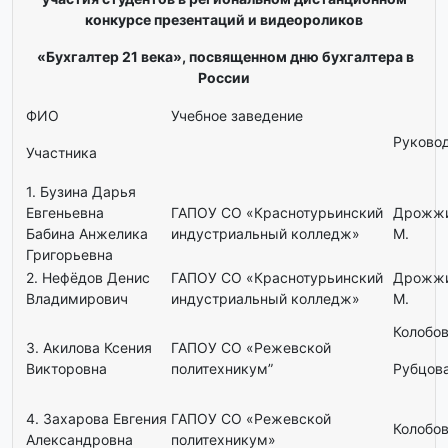
конкурсе
презентаций и видеороликов
«Бухгалтер 21 века», посвященном дню бухгалтера в
России
ФИО
Учебное заведение
Руково
Участника
1. Бузина Дарья
Евгеньевна
ГАПОУ СО «Краснотурьинский
Дрожжи
Бабина Анжелика
индустриальный колледж»
М.
Григорьевна
2. Нефёдов Денис
ГАПОУ СО «Краснотурьинский
Дрожжи
Владимирович
индустриальный колледж»
М.
Колобов
3. Акилова Ксения
ГАПОУ СО «Режевской
Викторовна
политехникум”
Рубцова
4. Захарова Евгения
ГАПОУ СО «Режевской
Колобов
Александровна
политехникум»