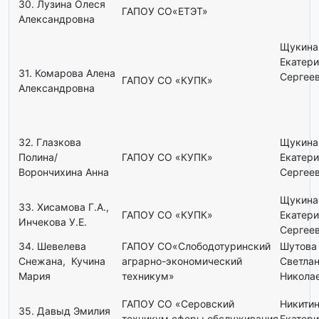
30. Лузина Олеся
ГАПОУ СО«ЕТЭТ»
Александровна
Щукина
Екатер
31. Комарова Алена
Сергее
ГАПОУ СО «КУПК»
Александровна
32. Глазкова
Щукина
Полина/
ГАПОУ СО «КУПК»
Екатер
Ворончихина Анна
Сергее
Щукина
33. Хисамова Г.А.,
ГАПОУ СО «КУПК»
Екатер
Инчекова У.Е.
Сергее
34. Шевелева
ГАПОУ СО«Слободотуринский
Шутова
Снежана, Кучина
аграрно-экономический
Светла
Мария
техникум»
Никола
ГАПОУ СО «Серовский
Никити
35. Давыд Эмилия
техникум сферы обслуживания
Екатер