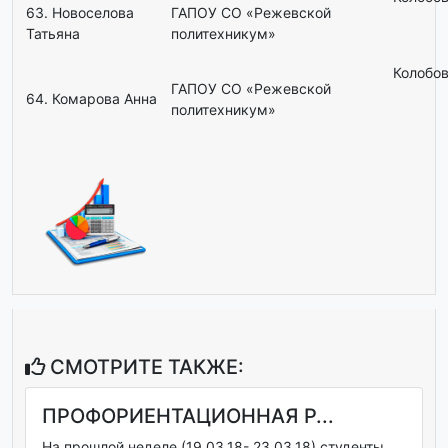
63. Новоселова
ГАПОУ СО «Режевской
Татьяна
политехникум»
Колобов
ГАПОУ СО «Режевской
64. Комарова Анна
политехникум»
СМОТРИТЕ ТАКЖЕ:
ПРОФОРИЕНТАЦИОННАЯ Р...
На прошлой неделе (19.03.18- 23.03.18) студенты