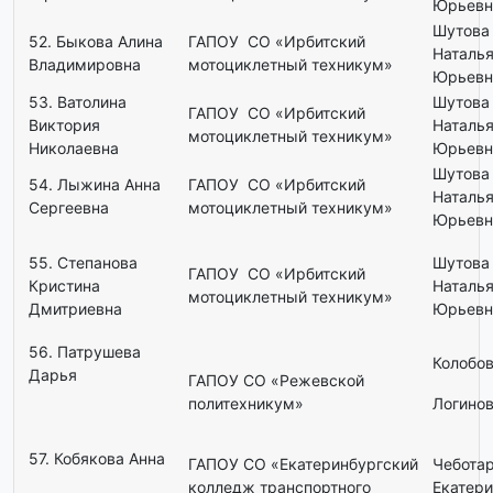
Юрьевн
Шутова
52. Быкова Алина
ГАПОУ СО «Ирбитский
Наталь
Владимировна
мотоциклетный техникум»
Юрьевн
53. Ватолина
Шутова
ГАПОУ СО «Ирбитский
Виктория
Наталь
мотоциклетный техникум»
Николаевна
Юрьевн
Шутова
54. Лыжина Анна
ГАПОУ СО «Ирбитский
Наталь
Сергеевна
мотоциклетный техникум»
Юрьевн
55. Степанова
Шутова
ГАПОУ СО «Ирбитский
Кристина
Наталь
мотоциклетный техникум»
Дмитриевна
Юрьевн
56. Патрушева
Колобов
Дарья
ГАПОУ СО «Режевской
политехникум»
Логинов
57. Кобякова Анна
ГАПОУ СО «Екатеринбургский
Чебота
колледж транспортного
Екатер