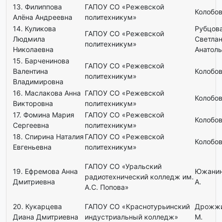
13. Филиппова
ГАПОУ СО «Режевской
Колобов
Алёна Андреевна
политехникум»
14. Куликова
Рубцов
ГАПОУ СО «Режевской
Людмила
Светла
политехникум»
Николаевна
Анатол
15. Барченинова
ГАПОУ СО «Режевской
Валентина
Колобов
политехникум»
Владимировна
16. Маслакова Анна
ГАПОУ СО «Режевской
Колобов
Викторовна
политехникум»
17. Фомина Мария
ГАПОУ СО «Режевской
Колобов
Сергеевна
политехникум»
18. Спирина Наталия
ГАПОУ СО «Режевской
Колобов
Евгеньевна
политехникум»
ГАПОУ СО «Уральский
19. Ефремова Анна
Южанин
радиотехнический колледж им.
Дмитриевна
А.
А.С. Попова»
20. Кукарцева
ГАПОУ СО «Краснотурьинский
Дрожжи
Диана Дмитриевна
индустриальный колледж»
М.