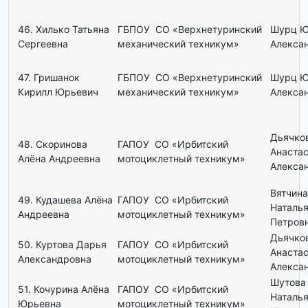
46. Хилько Татьяна
ГБПОУ СО «Верхнетуринский
Шурц Ю
Сергеевна
механический техникум»
Алекса
47. Гришанок
ГБПОУ СО «Верхнетуринский
Шурц Ю
Кирилл Юрьевич
механический техникум»
Алекса
Дьячко
48. Скоринова
ГАПОУ СО «Ирбитский
Анаста
Алёна Андреевна
мотоциклетный техникум»
Алекса
Вятчина
49. Кудашева Алёна
ГАПОУ СО «Ирбитский
Наталь
Андреевна
мотоциклетный техникум»
Петров
Дьячко
50. Куртова Дарья
ГАПОУ СО «Ирбитский
Анаста
Александровна
мотоциклетный техникум»
Алекса
Шутова
51. Кочурина Алёна
ГАПОУ СО «Ирбитский
Наталь
Юрьевна
мотоциклетный техникум»