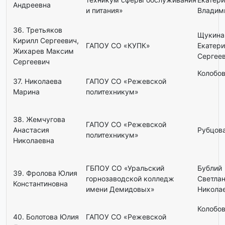
Андреевна
и питания»
Владим
36. Третьяков
Щукина
Кирилл Сергеевич,
ГАПОУ СО «КУПК»
Екатер
Жихарев Максим
Сергее
Сергеевич
Колобов
37. Николаева
ГАПОУ СО «Режевской
Марина
политехникум»
38. Жемчугова
ГАПОУ СО «Режевской
Анастасия
Рубцова
политехникум»
Николаевна
ГБПОУ СО «Уральский
Бублий
39. Фролова Юлия
горнозаводской колледж
Светла
Константиновна
имени Демидовых»
Никола
Колобов
40. Болотова Юлия
ГАПОУ СО «Режевской