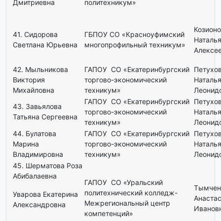
Дмитриевна
политехникум»
Козион
41. Сидорова
ГБПОУ СО «Красноуфимский
Наталь
Светлана Юрьевна
многопрофильный техникум»
Алексе
42. Мыльникова
ГАПОУ СО «Екатеринбургский
Петухо
Виктория
торгово-экономический
Наталь
Михайловна
техникум»
Леонид
ГАПОУ СО «Екатеринбургский
Петухо
43. Завьялова
торгово-экономический
Наталь
Татьяна Сергеевна
техникум»
Леонид
44. Булатова
ГАПОУ СО «Екатеринбургский
Петухо
Марина
торгово-экономический
Наталь
Владимировна
техникум»
Леонид
45. Шерматова Роза
Абибалаевна
ГАПОУ СО «Уральский
Тымчен
политехнический колледж-
Уварова Екатерина
Анаста
Межрегиональный центр
Александровна
Иванов
компетенций»