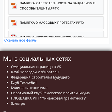
ПАМЯТКА. ОТВЕТСТВЕННОСТЬ ЗА ВАНДАЛИЗМ И
СПОСОБЫ ЗАЩИТЫ.PPTX
ПАМЯТКА О МАССОВЫХ ПРОТЕСТАХ.PPTX
ПАМЯТКА ПОВЕДЕНИЯ ПРИ ТЕРРАКТЕ.PDF
Скачать все файлы
ПАМЯТКА ПРАВИЛА ПОВЕДЕНИЯ ПРИ НАПАДЕНИИ В
Мы в социальных сетях
УЧЕБНОМ ЗАВЕДЕНИИ.RTF
Официальная страница в VK
ПОНЯТИЕ, ОТВЕТСТВЕННОСТЬ, ТЕЛЕФОНЫ
Клуб “Молодой Избиратель”
ДОВЕРИЯ.PDF
Федерация Строителей Будущего
Клуб Техно-бит
Кулинары техникума
РЕКОМЕНДАЦИЯ ГРАЖДАНАМ ПРИ УГРОЗЕ
Спортивный клуб Режевского политехникума
СОВЕРШЕНИЯ ТРЕРРОРИСТИЧЕСКОГО АКТА,
ПЛОЩАДКА РПТ “Финансовая грамотность”
ОБНОРУЖЕНИЕ ПОДОЗРИТЕЛЬНОГО ПРЕДМЕТА.PDF
Электро